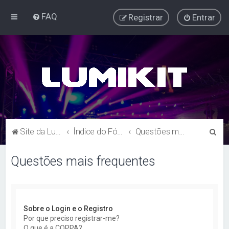
FAQ
Registrar
Entrar
P
Site da Lumikit
Índice do Fórum Lumikit
Questões mais frequentes
e
Questões mais frequentes
s
q
u
i
Sobre o Login e o Registro
s
Por que preciso registrar-me?
O que é a COPPA?