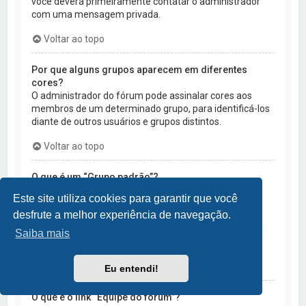
você deverá primeiramente contatar o administrador
com uma mensagem privada.
Voltar ao topo
Por que alguns grupos aparecem em diferentes
cores?
O administrador do fórum pode assinalar cores aos
membros de um determinado grupo, para identificá-los
diante de outros usuários e grupos distintos.
Voltar ao topo
O que é um “Grupo padrão”?
Se você é membro de mais de um grupo de usuários,
Este site utiliza cookies para garantir que você
será determinado qual cor e rank lhe serão atribuídos
desfrute a melhor experiência de navegação.
por padrão. O administrador poderá lhe conceder a
opção de escolha do seu grupo padrão através de seu
Saiba mais
Painel de Controle do Usuário.
Voltar ao topo
Eu entendi!
O que é o link “Equipe do fórum”?